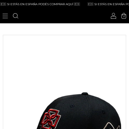
🇸 SI ESTÁS EN ESPAÑA PODÉS COMPRAR AQUÍ 🇪🇸
🇪🇸 SI ESTÁS EN ESPAÑA POD
0