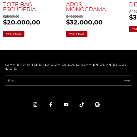
TOTE BAG
AROS
DI
20
%
20
%
ESCUDERIA
MONOGRAMA
OFF
OFF
$40.
$3
$25.000,00
$40.000,00
$20.000,00
$32.000,00
SUMATE PARA TENER LA DATA DE LOS LANZAMIENTOS ANTES QUE
NADIE.