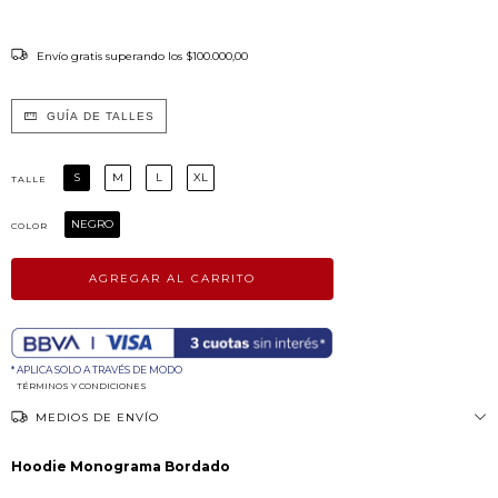
Envío gratis
superando los
$100.000,00
GUÍA DE TALLES
S
M
L
XL
TALLE
NEGRO
COLOR
* APLICA SOLO A TRAVÉS DE MODO
TÉRMINOS Y CONDICIONES
MEDIOS DE ENVÍO
Hoodie Monograma Bordado