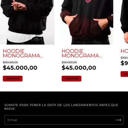
HOODIE
HOODIE
HO
50
%
10
%
MONOGRAMA
MONOGRAMA
OFF
OFF
$100.
FLOCK
DEGRADE ROJO
$9
$90.000,00
$90.000,00
$45.000,00
$45.000,00
CO
COMPRAR
COMPRAR
SUMATE PARA TENER LA DATA DE LOS LANZAMIENTOS ANTES QUE
NADIE.