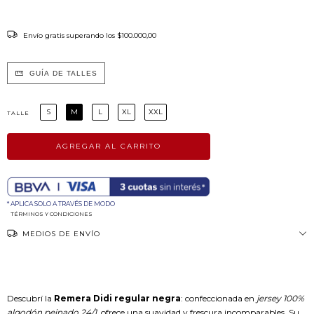
Envío gratis
superando los
$100.000,00
GUÍA DE TALLES
S
M
L
XL
XXL
TALLE
* APLICA SOLO A TRAVÉS DE MODO
TÉRMINOS Y CONDICIONES
MEDIOS DE ENVÍO
Remera Didi regular negra
Descubrí la
Remera Didi regular negra
: confeccionada en
jersey 100%
algodón peinado 24/1
, ofrece una suavidad y frescura incomparables. Su