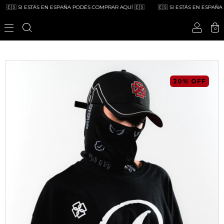
🇸 SI ESTÁS EN ESPAÑA PODÉS COMPRAR AQUÍ 🇪🇸
🇪🇸 SI ESTÁS EN ESPAÑA PO
0
20
%
OFF