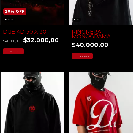
20
%
OFF
DIJE 4D 30 X 30
RIÑONERA
MONOGRAMA
$32.000,00
$40.000,00
$40.000,00