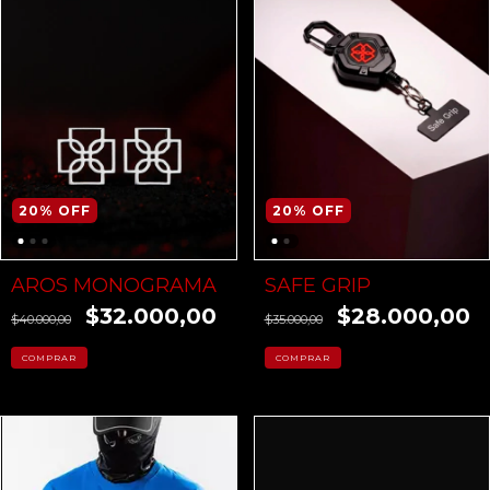
20
%
OFF
20
%
OFF
AROS MONOGRAMA
SAFE GRIP
$32.000,00
$28.000,00
$40.000,00
$35.000,00