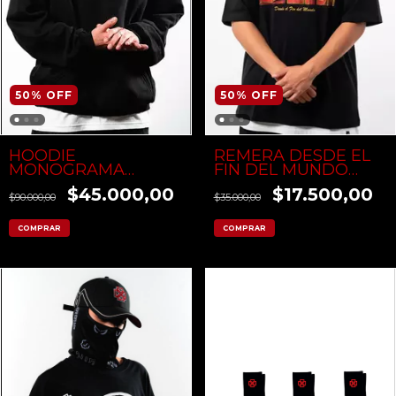
50
%
OFF
50
%
OFF
HOODIE
REMERA DESDE EL
MONOGRAMA
FIN DEL MUNDO
BORDADO
NEGRA
$45.000,00
$17.500,00
$90.000,00
$35.000,00
COMPRAR
COMPRAR