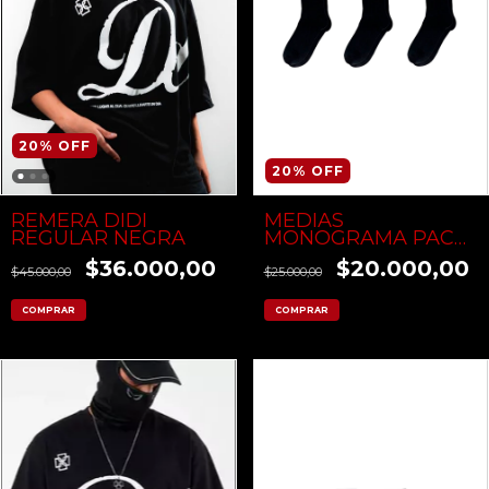
20
%
OFF
20
%
OFF
MEDIAS
REMERA DIDI
MONOGRAMA PACK
REGULAR NEGRA
X3
$20.000,00
$36.000,00
$25.000,00
$45.000,00
COMPRAR
COMPRAR