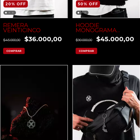
20
%
OFF
50
%
OFF
REMERA
HOODIE
VEINTICINCO
MONOGRAMA
FLOCK
$36.000,00
$45.000,00
$45.000,00
$90.000,00
COMPRAR
COMPRAR