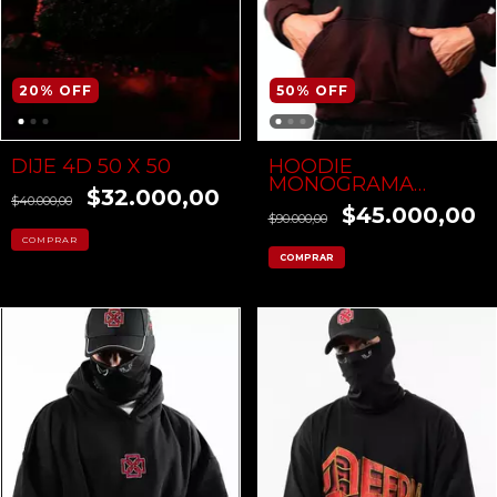
20
%
OFF
50
%
OFF
DIJE 4D 50 X 50
HOODIE
MONOGRAMA
$32.000,00
DEGRADE ROJO
$40.000,00
$45.000,00
$90.000,00
COMPRAR