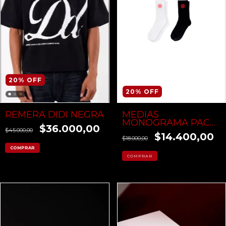
20
%
OFF
20
%
OFF
MEDIAS
REMERA DIDI NEGRA
MONOGRAMA PACK
$36.000,00
X 2
$45.000,00
$14.400,00
$18.000,00
COMPRAR