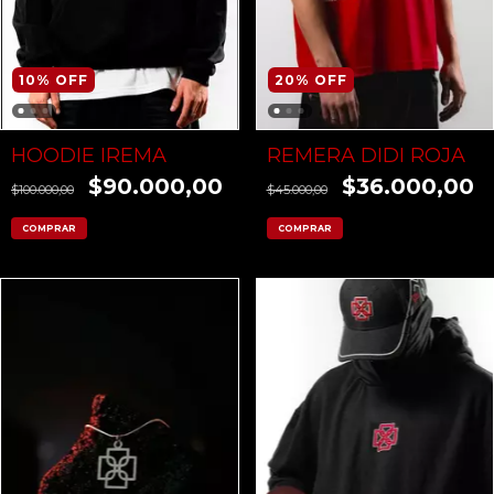
10
%
OFF
20
%
OFF
HOODIE IREMA
REMERA DIDI ROJA
$90.000,00
$36.000,00
$100.000,00
$45.000,00
COMPRAR
COMPRAR