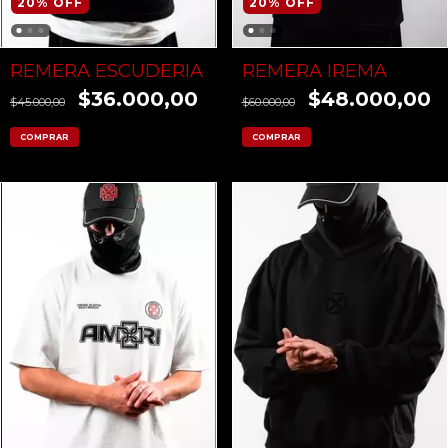
20
%
OFF
20
%
OFF
REMERA ESCUDERIA
REMERA IREMA
$36.000,00
$48.000,00
$45.000,00
$60.000,00
COMPRAR
COMPRAR